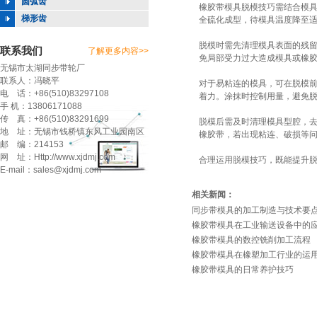
圆弧齿
橡胶带模具
脱模技巧需结合模
梯形齿
全硫化成型，待模具温度降至
脱模时需先清理模具表面的残
联系我们
了解更多内容>>
免局部受力过大造成模具或橡
无锡市太湖同步带轮厂
联系人：冯晓平
对于易粘连的模具，可在脱模
电 话：+86(510)83297108
着力。涂抹时控制用量，避免
手 机：13806171088
传 真：+86(510)83291699
脱模后需及时清理模具型腔，
地 址：无锡市钱桥镇东风工业园南区
橡胶带，若出现粘连、破损等
邮 编：214153
网 址：Http://www.xjdmj.com
合理运用脱模技巧，既能提升
E-mail：sales@xjdmj.com
相关新闻：
同步带模具的加工制造与技术要
橡胶带模具在工业输送设备中的
橡胶带模具的数控铣削加工流程
橡胶带模具在橡塑加工行业的运
橡胶带模具的日常养护技巧